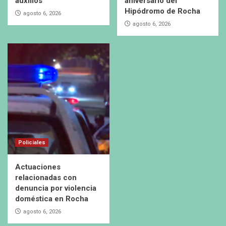
auxilios
aniversario del
Hipódromo de Rocha
agosto 6, 2026
agosto 6, 2026
Policiales
Actuaciones
relacionadas con
denuncia por violencia
doméstica en Rocha
agosto 6, 2026