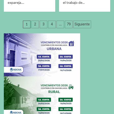
expareja....
el trabajo de...
Paginación
1
…
2
3
4
79
Siguiente
de
entradas