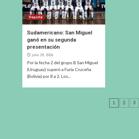
Deporte
Sudamericano: San Miguel
ganó en su segunda
presentación
julio 29, 2026
Por la fecha 2 del grupo B San Miguel
(Uruguay) superó a Furia Cruceña
(Bolivia) por 8 a 2. Los...
Pagina
1
2
3
de
entrad