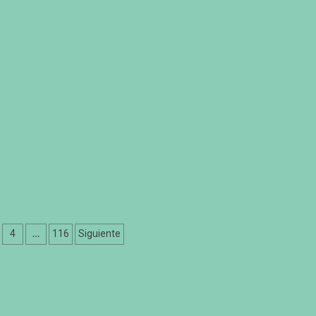
ción
…
4
116
Siguiente
as