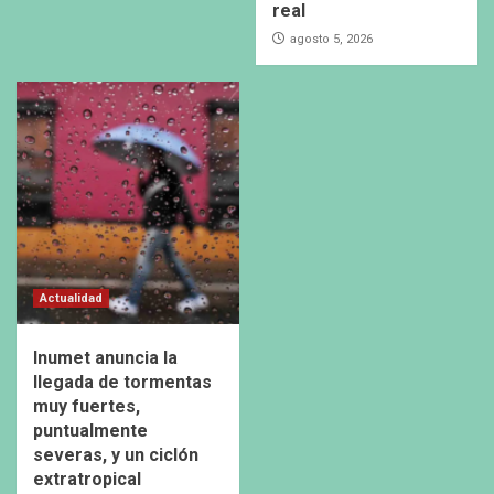
real
agosto 5, 2026
Actualidad
Inumet anuncia la
llegada de tormentas
muy fuertes,
puntualmente
severas, y un ciclón
extratropical