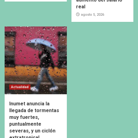
real
agosto 5, 2026
Actualidad
Inumet anuncia la
llegada de tormentas
muy fuertes,
puntualmente
severas, y un ciclón
extratropical