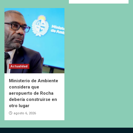
Actualidad
Ministerio de Ambiente
considera que
aeropuerto de Rocha
debería construirse en
otro lugar
agosto 6, 2026