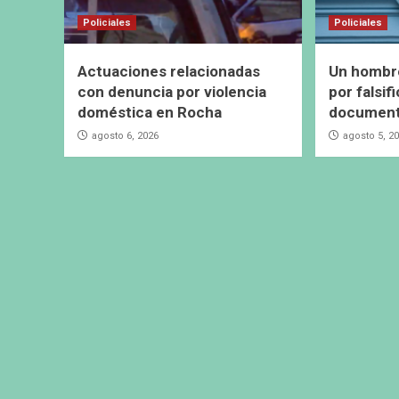
Policiales
Policiales
Actuaciones relacionadas
Un hombr
con denuncia por violencia
por falsif
doméstica en Rocha
documen
agosto 6, 2026
agosto 5, 2