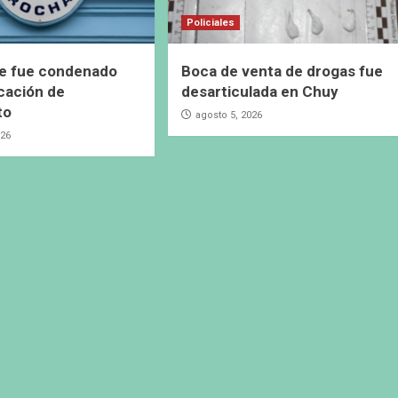
Policiales
e fue condenado
Boca de venta de drogas fue
icación de
desarticulada en Chuy
to
agosto 5, 2026
026