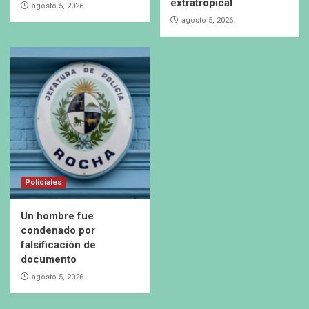
extratropical
agosto 5, 2026
agosto 5, 2026
Policiales
Un hombre fue
condenado por
falsificación de
documento
agosto 5, 2026