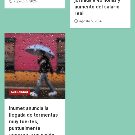
jornada a 40 horas y
agosto 5, 2026
aumento del salario
real
agosto 5, 2026
Actualidad
Inumet anuncia la
llegada de tormentas
muy fuertes,
puntualmente
severas, y un ciclón