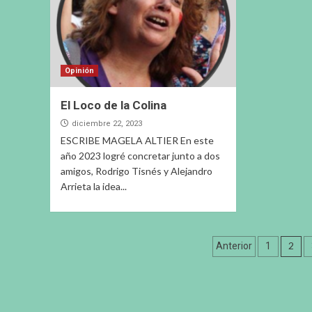
Opinión
El Loco de la Colina
diciembre 22, 2023
ESCRIBE MAGELA ALTIER En este
año 2023 logré concretar junto a dos
amigos, Rodrigo Tisnés y Alejandro
Arrieta la idea...
Paginació
2
Anterior
1
de
entradas