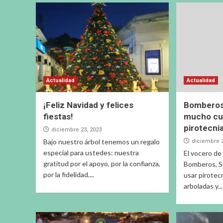
Actualidad
Actualidad
¡Feliz Navidad y felices
Bomberos
fiestas!
mucho cui
pirotecni
diciembre 23, 2023
Bajo nuestro árbol tenemos un regalo
diciembre 2
especial para ustedes: nuestra
El vocero de
gratitud por el apoyo, por la confianza,
Bomberos, S
por la fidelidad....
usar pirotec
arboladas y...