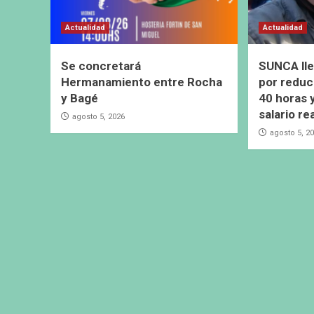
Actualidad
Actualidad
Se concretará
SUNCA lle
Hermanamiento entre Rocha
por reduc
y Bagé
40 horas 
salario re
agosto 5, 2026
agosto 5, 2