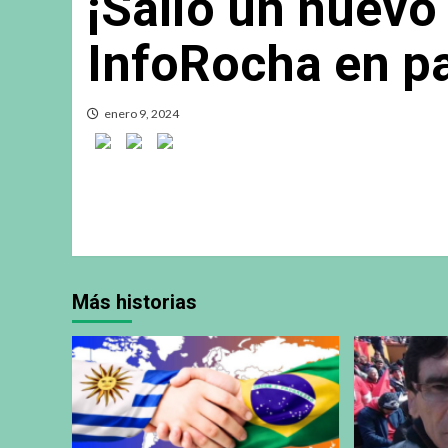
¡Salió un nuev
InfoRocha en pa
enero 9, 2024
Más historias