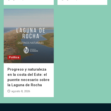
Política
Progreso y naturaleza
en la costa del Este: el
puente necesario sobre
la Laguna de Rocha
agosto 8, 2026