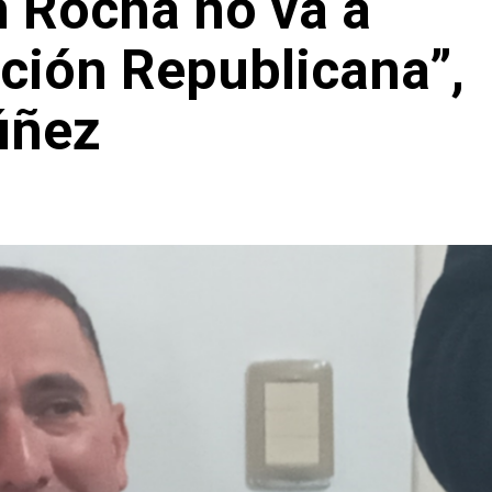
n Rocha no va a
ición Republicana”,
úñez