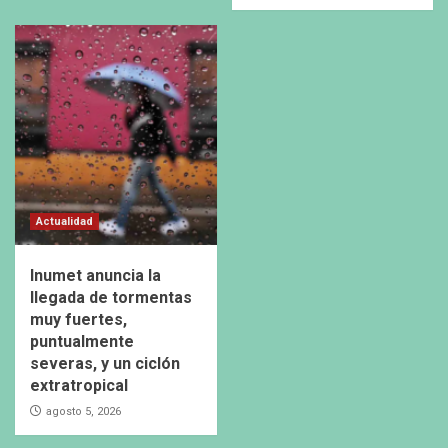
Actualidad
Inumet anuncia la
llegada de tormentas
muy fuertes,
puntualmente
severas, y un ciclón
extratropical
agosto 5, 2026