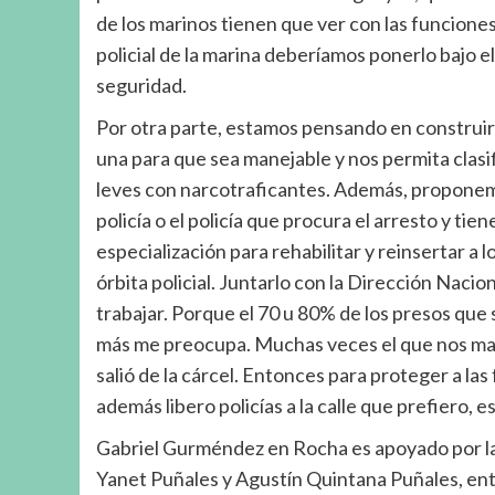
de los marinos tienen que ver con las funciones
policial de la marina deberíamos ponerlo bajo e
seguridad.
Por otra parte, estamos pensando en construir
una para que sea manejable y nos permita clasif
leves con narcotraficantes. Además, proponemos
policía o el policía que procura el arresto y tie
especialización para rehabilitar y reinsertar a 
órbita policial. Juntarlo con la Dirección Nacio
trabajar. Porque el 70 u 80% de los presos que s
más me preocupa. Muchas veces el que nos mat
salió de la cárcel. Entonces para proteger a las 
además libero policías a la calle que prefiero, 
Gabriel Gurméndez en Rocha es apoyado por las
Yanet Puñales y Agustín Quintana Puñales, ent