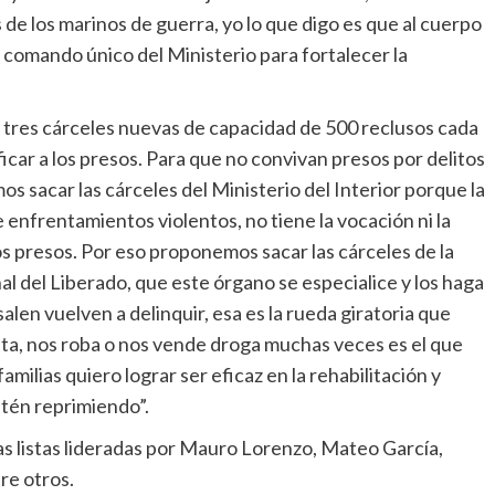
 de los marinos de guerra, yo lo que digo es que al cuerpo
l comando único del Ministerio para fortalecer la
 tres cárceles nuevas de capacidad de 500 reclusos cada
icar a los presos. Para que no convivan presos por delitos
 sacar las cárceles del Ministerio del Interior porque la
ne enfrentamientos violentos, no tiene la vocación ni la
los presos. Por eso proponemos sacar las cárceles de la
nal del Liberado, que este órgano se especialice y los haga
alen vuelven a delinquir, esa es la rueda giratoria que
a, nos roba o nos vende droga muchas veces es el que
familias quiero lograr ser eficaz en la rehabilitación y
estén reprimiendo”.
 listas lideradas por Mauro Lorenzo, Mateo García,
re otros.