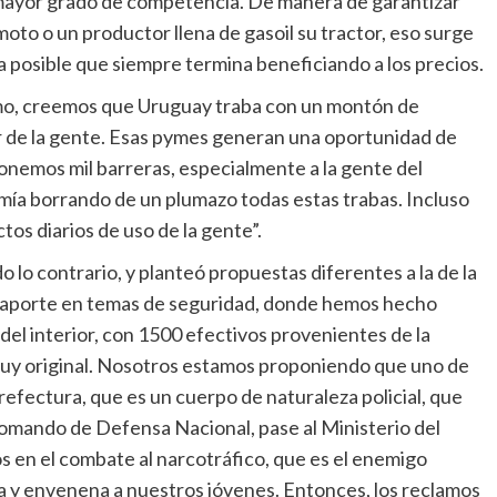
mayor grado de competencia. De manera de garantizar
oto o un productor llena de gasoil su tractor, eso surge
posible que siempre termina beneficiando a los precios.
smo, creemos que Uruguay traba con un montón de
r de la gente. Esas pymes generan una oportunidad de
 ponemos mil barreras, especialmente a la gente del
mía borrando de un plumazo todas estas trabas. Incluso
os diarios de uso de la gente”.
do lo contrario, y planteó propuestas diferentes a la de la
e aporte en temas de seguridad, donde hemos hecho
del interior, con 1500 efectivos provenientes de la
uy original. Nosotros estamos proponiendo que uno de
refectura, que es un cuerpo de naturaleza policial, que
Comando de Defensa Nacional, pase al Ministerio del
s en el combate al narcotráfico, que es el enemigo
 y envenena a nuestros jóvenes. Entonces, los reclamos