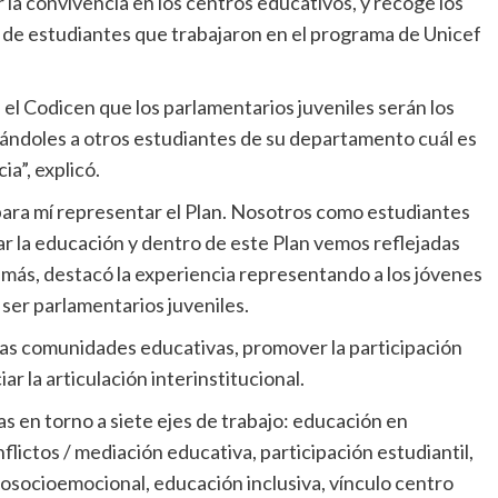
 la convivencia en los centros educativos, y recoge los
 de estudiantes que trabajaron en el programa de Unicef
 el Codicen que los parlamentarios juveniles serán los
rcándoles a otros estudiantes de su departamento cuál es
ia”, explicó.
para mí representar el Plan. Nosotros como estudiantes
 la educación y dentro de este Plan vemos reflejadas
más, destacó la experiencia representando a los jóvenes
 ser parlamentarios juveniles.
as comunidades educativas, promover la participación
r la articulación interinstitucional.
s en torno a siete ejes de trabajo: educación en
lictos / mediación educativa, participación estudiantil,
osocioemocional, educación inclusiva, vínculo centro