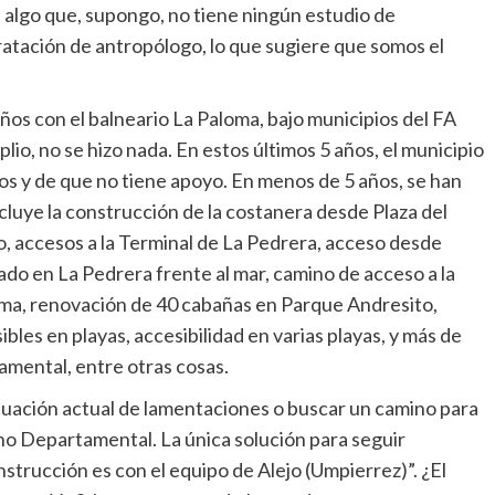
a algo que, supongo, no tiene ningún estudio de
atación de antropólogo, lo que sugiere que somos el
os con el balneario La Paloma, bajo municipios del FA
o, no se hizo nada. En estos últimos 5 años, el municipio
os y de que no tiene apoyo. En menos de 5 años, se han
cluye la construcción de la costanera desde Plaza del
o, accesos a la Terminal de La Pedrera, acceso desde
ado en La Pedrera frente al mar, camino de acceso a la
loma, renovación de 40 cabañas en Parque Andresito,
bles en playas, accesibilidad en varias playas, y más de
mental, entre otras cosas.
ituación actual de lamentaciones o buscar un camino para
no Departamental. La única solución para seguir
strucción es con el equipo de Alejo (Umpierrez)”. ¿El