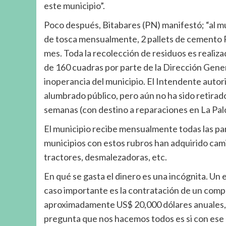
este municipio”.
Poco después, Bitabares (PN) manifestó; “al m
de tosca mensualmente, 2 pallets de cemento 
mes. Toda la recolección de residuos es reali
de 160 cuadras por parte de la Dirección Gene
inoperancia del municipio. El Intendente autor
alumbrado público, pero aún no ha sido retirad
semanas (con destino a reparaciones en La Pal
El municipio recibe mensualmente todas las pa
municipios con estos rubros han adquirido cami
tractores, desmalezadoras, etc.
En qué se gasta el dinero es una incógnita. Un
caso importante es la contratación de un comp
aproximadamente US$ 20,000 dólares anuales, t
pregunta que nos hacemos todos es si con es