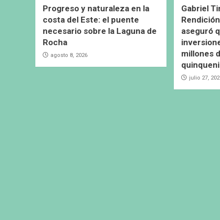
Progreso y naturaleza en la
Gabriel Ti
costa del Este: el puente
Rendición
necesario sobre la Laguna de
aseguró q
Rocha
inversion
millones d
agosto 8, 2026
quinquen
julio 27, 20