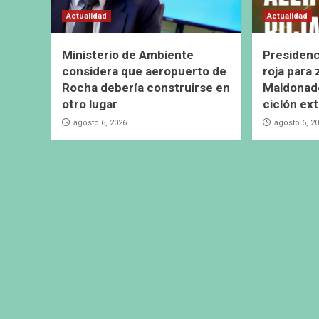
Actualidad
Actualidad
Ministerio de Ambiente
Presidenc
considera que aeropuerto de
roja para
Rocha debería construirse en
Maldonado
otro lugar
ciclón ext
agosto 6, 2026
agosto 6, 2