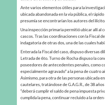
Ante varios elementos útiles para la investigac
ubicada abandonada en la vía pública, el rápido 
presumía se encontrarían los autores del ilícito
Una inspección primaria permitió ubicar allí al 
cascos. Tras las coordinaciones con la Fiscal de
indagatoria de otras dos, una de las cuales hab
Enterada la Fiscal del caso, dispuso diversas dil
Letrada de 6to. Turno de Rocha dispuso la conde
poseedores de antecedentes penales, como coa
especialmente agravado” a la pena de cuatro añ
Asimismo, para otra de las personas ubicada e
cautelares, tratándose de G.A.G.R., de 38 años
“deberá cumplir el saldo de pena impuesta priva
cumplida la pena, continuar recluido a la orden 