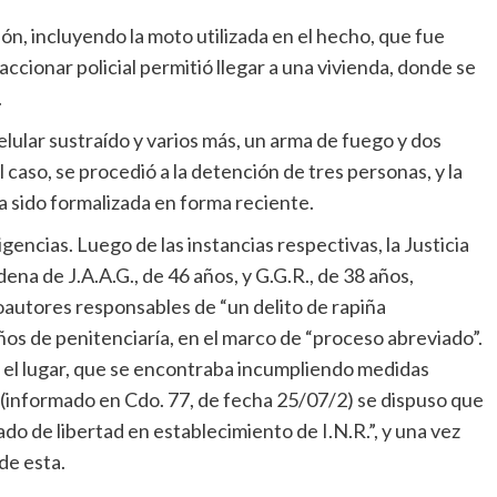
ión, incluyendo la moto utilizada en el hecho, que fue
accionar policial permitió llegar a una vivienda, donde se
.
celular sustraído y varios más, un arma de fuego y dos
l caso, se procedió a la detención de tres personas, y la
ía sido formalizada en forma reciente.
igencias. Luego de las instancias respectivas, la Justicia
na de J.A.A.G., de 46 años, y G.G.R., de 38 años,
utores responsables de “un delito de rapiña
os de penitenciaría, en el marco de “proceso abreviado”.
n el lugar, que se encontraba incumpliendo medidas
 (informado en Cdo. 77, de fecha 25/07/2) se dispuso que
do de libertad en establecimiento de I.N.R.”, y una vez
de esta.