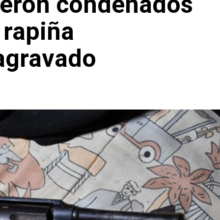
ueron condenados
 rapiña
agravado