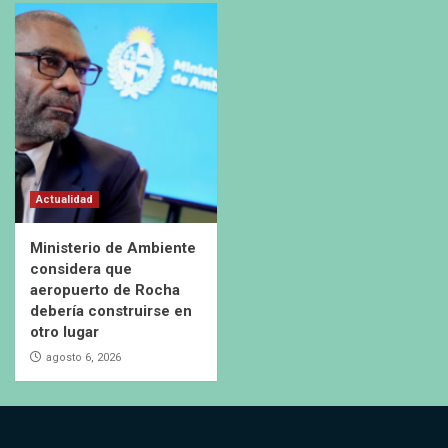
Actualidad
Ministerio de Ambiente
considera que
aeropuerto de Rocha
debería construirse en
otro lugar
agosto 6, 2026