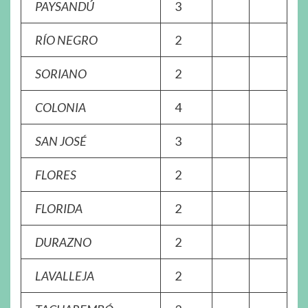
PAYSANDÚ
3
RÍO NEGRO
2
SORIANO
2
COLONIA
4
SAN JOSÉ
3
FLORES
2
FLORIDA
2
DURAZNO
2
LAVALLEJA
2