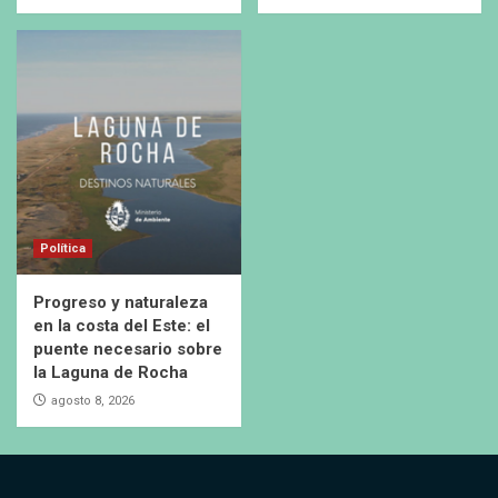
Política
Progreso y naturaleza
en la costa del Este: el
puente necesario sobre
la Laguna de Rocha
agosto 8, 2026