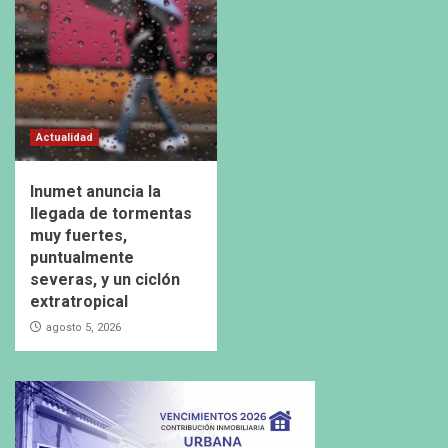
Actualidad
Inumet anuncia la
llegada de tormentas
muy fuertes,
puntualmente
severas, y un ciclón
extratropical
agosto 5, 2026