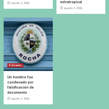
extratropical
agosto 5, 2026
agosto 5, 2026
Policiales
Un hombre fue
condenado por
falsificación de
documento
agosto 5, 2026