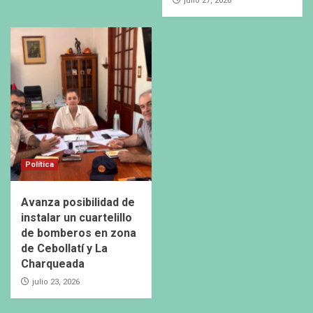
julio 27, 2026
Política
Avanza posibilidad de
instalar un cuartelillo
de bomberos en zona
de Cebollatí y La
Charqueada
julio 23, 2026