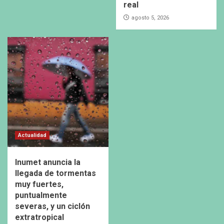
real
agosto 5, 2026
Actualidad
Inumet anuncia la
llegada de tormentas
muy fuertes,
puntualmente
severas, y un ciclón
extratropical