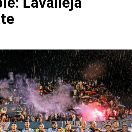
ie: Lavalleja
te