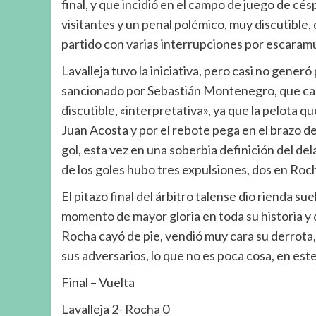
final, y que incidió en el campo de juego de cés
visitantes y un penal polémico, muy discutible, q
partido con varias interrupciones por escaramu
Lavalleja tuvo la iniciativa, pero casi no generó
sancionado por Sebastián Montenegro, que ca
discutible, «interpretativa», ya que la pelota
Juan Acosta y por el rebote pega en el brazo 
gol, esta vez en una soberbia definición del dela
de los goles hubo tres expulsiones, dos en Roc
El pitazo final del árbitro talense dio rienda sue
momento de mayor gloria en toda su historia y 
Rocha cayó de pie, vendió muy cara su derrota,
sus adversarios, lo que no es poca cosa, en e
Final – Vuelta
Lavalleja 2- Rocha 0