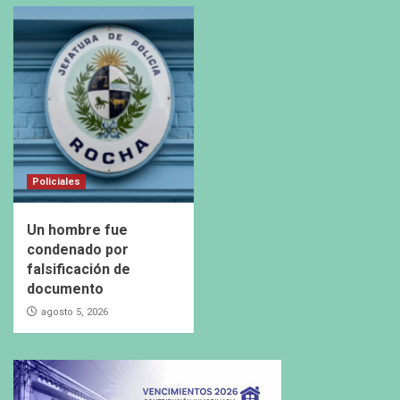
Policiales
Un hombre fue
condenado por
falsificación de
documento
agosto 5, 2026