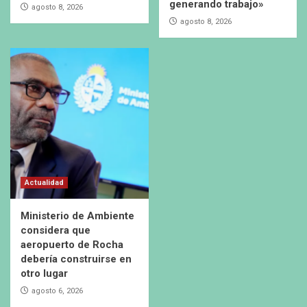
generando trabajo»
agosto 8, 2026
agosto 8, 2026
Actualidad
Ministerio de Ambiente
considera que
aeropuerto de Rocha
debería construirse en
otro lugar
agosto 6, 2026