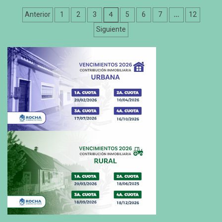
Paginación
4
…
Anterior
1
2
3
5
6
7
12
de
Siguiente
entradas