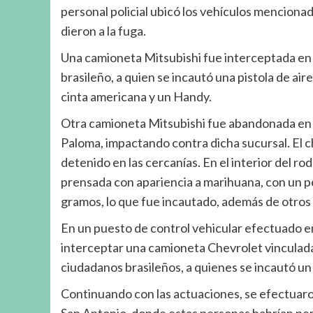
personal policial ubicó los vehículos mencionado
dieron a la fuga.
Una camioneta Mitsubishi fue interceptada en l
brasileño, a quien se incautó una pistola de ai
cinta americana y un Handy.
Otra camioneta Mitsubishi fue abandonada en 
Paloma, impactando contra dicha sucursal. El ch
detenido en las cercanías. En el interior del 
prensada con apariencia a marihuana, con un pe
gramos, lo que fue incautado, además de otros
En un puesto de control vehicular efectuado e
interceptar una camioneta Chevrolet vinculada 
ciudadanos brasileños, a quienes se incautó un
Continuando con las actuaciones, se efectuaron
San Antonio, donde estas personas habrían pe