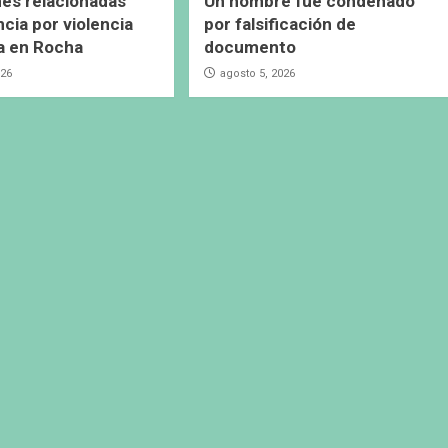
es relacionadas
Un hombre fue condenado
cia por violencia
por falsificación de
a en Rocha
documento
026
agosto 5, 2026