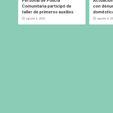
Personal de Policía
Actuacion
Comunitaria participó de
con denun
taller de primeros auxilios
doméstic
agosto 6, 2026
agosto 6, 2