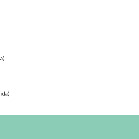
a)
ida)