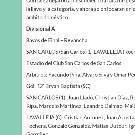
González dejaron al descubierto la falta de pes
la llave y la categoría, y ahora se enfocaran en 
ámbito doméstico.
Divisional A
8avos de Final – Revancha
SAN CARLOS (San Carlos) 1- LAVALLEJA (Roch
Estadio del Club San Carlos de San Carlos
Árbitros: Facundo Piña, Álvaro Silva y Omar Pé
Gol: 12’ Bryan Baptista (SC)
SAN CARLOS (1): Juan Lladó, Christian Díaz, Ro
Ripa, Marcelo Martínez, Leandro Dalmao, Maicol
LAVALLEJA (0): Cristian Antúnez, Juan Acosta,
Techera, Gonzalo González, Matías Dutour, Ign
González.