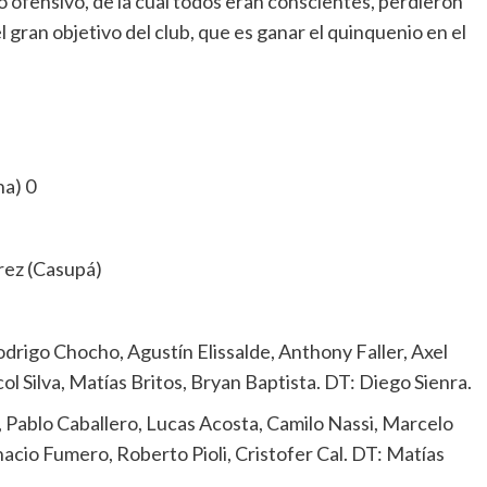
o ofensivo, de la cual todos eran conscientes, perdieron
el gran objetivo del club, que es ganar el quinquenio en el
a) 0
rez (Casupá)
drigo Chocho, Agustín Elissalde, Anthony Faller, Axel
 Silva, Matías Britos, Bryan Baptista. DT: Diego Sienra.
 Pablo Caballero, Lucas Acosta, Camilo Nassi, Marcelo
acio Fumero, Roberto Pioli, Cristofer Cal. DT: Matías