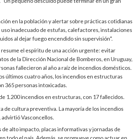
ño. “Un pequeño descuido puede terminar en un gran
ión en la población y alertar sobre prácticas cotidianas
 uso inadecuado de estufas, calefactores, instalaciones
cuidos al dejar fuego encendido sin supervisión”.
 resume el espíritu de una acción urgente: evitar
datos de la Dirección Nacional de Bomberos, en Uruguay,
rsonas fallecieron al año a raíz de incendios domésticos.
 los últimos cuatro años, los incendios en estructuras
n 365 personas intoxicadas.
de 1.200 incendios en estructuras, con 17 fallecidos.
ta de cultura preventiva. La mayoría de los incendios
 advirtió Vasconcellos.
 de alto impacto, placas informativas y jornadas de
n en todo el país. Además, se promueve como actuar en