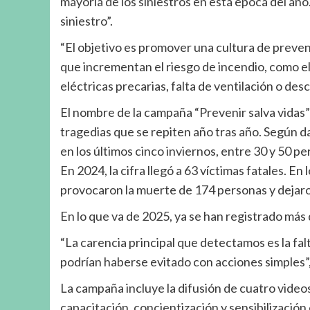
mayoría de los siniestros en esta época del a
siniestro”.
“El objetivo es promover una cultura de prevenc
que incrementan el riesgo de incendio, como el
eléctricas precarias, falta de ventilación o des
El nombre de la campaña “Prevenir salva vidas”
tragedias que se repiten año tras año. Según 
en los últimos cinco inviernos, entre 30 y 50 pe
En 2024, la cifra llegó a 63 víctimas fatales. En
provocaron la muerte de 174 personas y dejaro
En lo que va de 2025, ya se han registrado más 
“La carencia principal que detectamos es la fal
podrían haberse evitado con acciones simples”,
La campaña incluye la difusión de cuatro videos
capacitación, concientización y sensibilizació