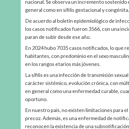
nacional. Se observa un incremento sostenido e
general como en sífilis gestacional y congénita
De acuerdo al boletín epidemiológico de infecc
los casos notificados fueron 3566, con una inci
paran de subir desde ese año.
En 2024 hubo 7035 casos notificados, lo que r
habitantes, con predominio en el sexo masculi
en los rangos etarios más jóvenes.
La sífilis es una infección de transmisión sexu
carácter sistémico, evolución crónica, con mú
en general como una enfermedad curable, cuand
oportuno.
En nuestro país, no existen limitaciones para 
precoz. Además, es una enfermedad de notifica
reconocen la existencia de una subnotificación