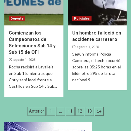
Deporte
Policiales
Comienzan los
Un hombre falleció en
Campeonatos de
accidente carretero
Selecciones Sub 14 y
agosto 1, 2025
Sub 15 de OFI
Según informa Policía
agosto 1, 2025
Caminera, el hecho ocurrió
Rocha recibirá a Lavalleja
sobre las 05:25 horas en el
en Sub 15, mientras que
kilómetro 295 de la ruta
Chuy será local frente a
nacional 9....
Castillos en Sub 14 y Sub...
Paginación
…
14
Anterior
1
11
12
13
de
entradas