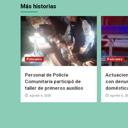
Más historias
Policiales
Policiales
Personal de Policía
Actuacion
Comunitaria participó de
con denun
taller de primeros auxilios
doméstic
agosto 6, 2026
agosto 6, 2