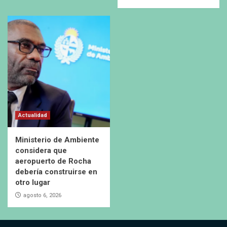
Actualidad
Ministerio de Ambiente
considera que
aeropuerto de Rocha
debería construirse en
otro lugar
agosto 6, 2026