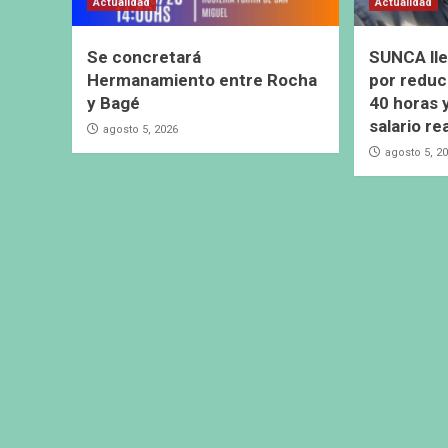
Actualidad
Actualidad
Se concretará
SUNCA lle
Hermanamiento entre Rocha
por reduc
y Bagé
40 horas 
salario re
agosto 5, 2026
agosto 5, 2