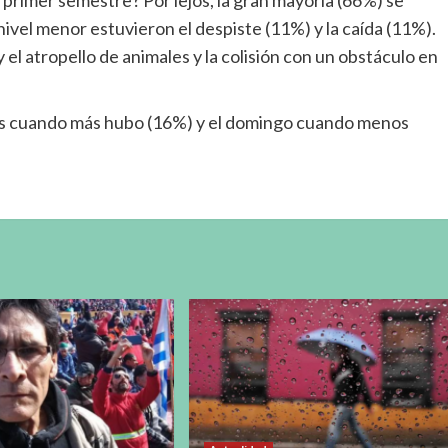
l primer semestre? Por lejos, la gran mayoría (66%) se
 nivel menor estuvieron el despiste (11%) y la caída (11%).
y el atropello de animales y la colisión con un obstáculo en
es es cuando más hubo (16%) y el domingo cuando menos