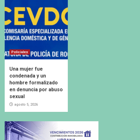
Policiales
Una mujer fue
condenada y un
hombre formalizado
en denuncia por abuso
sexual
agosto 5, 2026