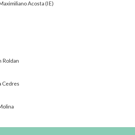
 Maximiliano Acosta (IE)
én Roldan
a Cedres
 Molina