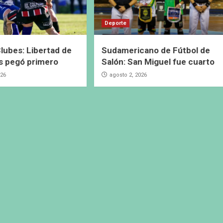
Deporte
lubes: Libertad de
Sudamericano de Fútbol de
s pegó primero
Salón: San Miguel fue cuarto
026
agosto 2, 2026