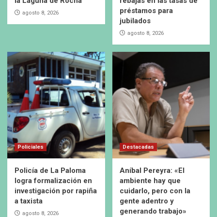
la Laguna de Rocha
rebajas en las tasas de
préstamos para
agosto 8, 2026
jubilados
agosto 8, 2026
Policiales
Destacadas
Policía de La Paloma
Aníbal Pereyra: «El
logra formalización en
ambiente hay que
investigación por rapiña
cuidarlo, pero con la
a taxista
gente adentro y
generando trabajo»
agosto 8, 2026