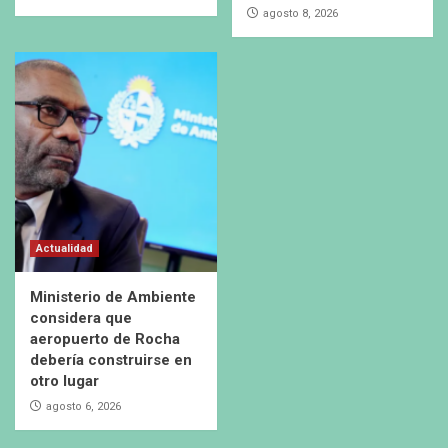
agosto 8, 2026
Actualidad
Ministerio de Ambiente
considera que
aeropuerto de Rocha
debería construirse en
otro lugar
agosto 6, 2026