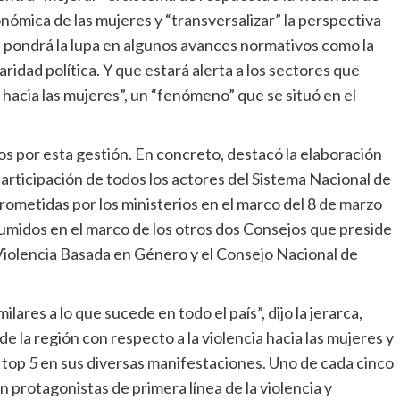
ómica de las mujeres y “transversalizar” la perspectiva
ue pondrá la lupa en algunos avances normativos como la
paridad política. Y que estará alerta a los sectores que
hacia las mujeres”, un “fenómeno” que se situó en el
s por esta gestión. En concreto, destacó la elaboración
rticipación de todos los actores del Sistema Nacional de
rometidas por los ministerios en el marco del 8 de marzo
umidos en el marco de los otros dos Consejos que preside
Violencia Basada en Género y el Consejo Nacional de
res a lo que sucede en todo el país”, dijo la jerarca,
 la región con respecto a la violencia hacia las mujeres y
l top 5 en sus diversas manifestaciones. Uno de cada cinco
 protagonistas de primera línea de la violencia y