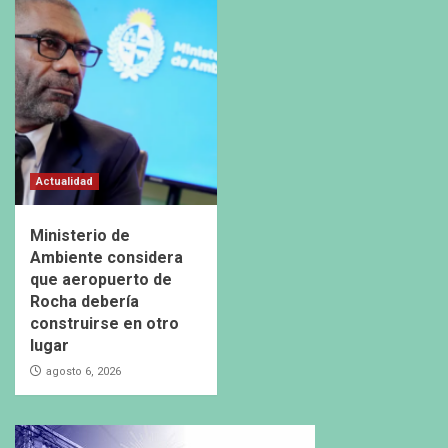
Actualidad
Ministerio de
Ambiente considera
que aeropuerto de
Rocha debería
construirse en otro
lugar
agosto 6, 2026