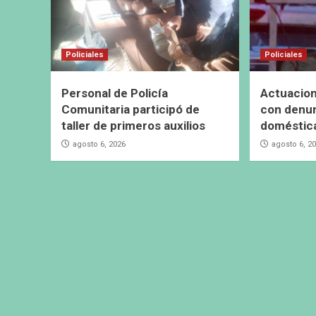
Policiales
Policiales
Personal de Policía
Actuacion
Comunitaria participó de
con denun
taller de primeros auxilios
doméstic
agosto 6, 2026
agosto 6, 2