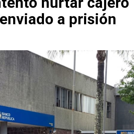
ntentó hurtar cajero
enviado a prisión