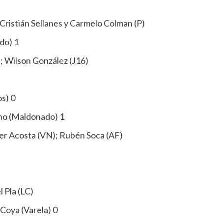
Cristián Sellanes y Carmelo Colman (P)
do) 1
; Wilson González (J16)
s) 0
ino (Maldonado) 1
er Acosta (VN); Rubén Soca (AF)
 Pla (LC)
 Coya (Varela) 0