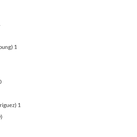
1
Young) 1
0
ríguez) 1
)