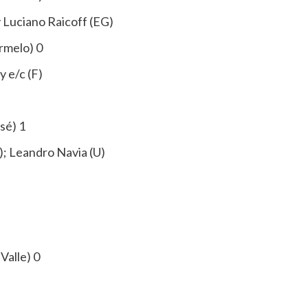
 Luciano Raicoff (EG)
rmelo) 0
y e/c (F)
sé) 1
); Leandro Navia (U)
Valle) 0