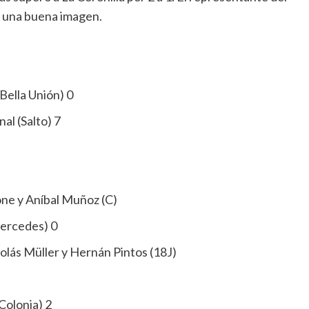
ó una buena imagen.
Bella Unión) 0
al (Salto) 7
ne y Aníbal Muñoz (C)
Mercedes) 0
colás Müller y Hernán Pintos (18J)
Colonia) 2