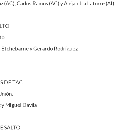
Paz (AC), Carlos Ramos (AC) y Alejandra Latorre (AI)
ALTO
to.
s Etchebarne y Gerardo Rodríguez
 DE TAC.
Unión.
z y Miguel Dávila
E SALTO