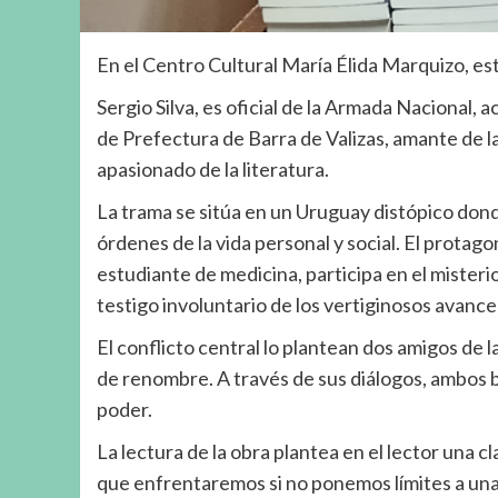
En el Centro Cultural María Élida Marquizo, es
Sergio Silva, es oficial de la Armada Naciona
de Prefectura de Barra de Valizas, amante de l
apasionado de la literatura.
La trama se sitúa en un Uruguay distópico donde
órdenes de la vida personal y social. El protag
estudiante de medicina, participa en el miste
testigo involuntario de los vertiginosos avance
El conflicto central lo plantean dos amigos de l
de renombre. A través de sus diálogos, ambos bus
poder.
La lectura de la obra plantea en el lector una 
que enfrentaremos si no ponemos límites a una