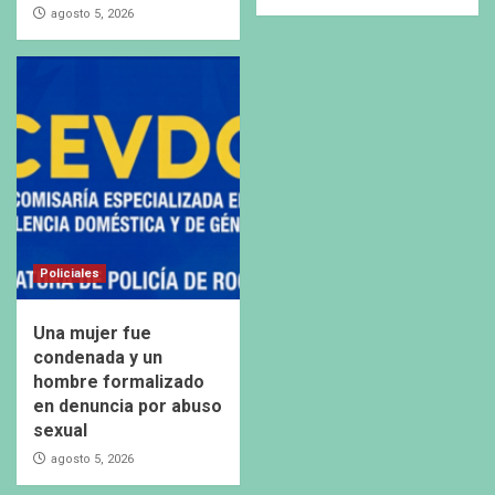
agosto 5, 2026
Policiales
Una mujer fue
condenada y un
hombre formalizado
en denuncia por abuso
sexual
agosto 5, 2026